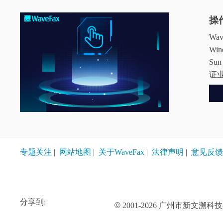
操
W
Wi
Su
证
专题关注
|
网站地图
|
关于WaveFax
|
法律声明
|
意见反馈
分享到:
©
2001-2026 广州市新文溯