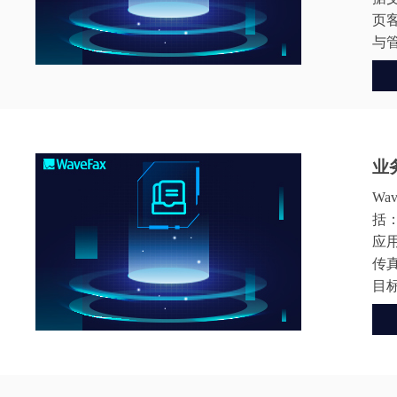
页
与
业
W
括：
应
传
目