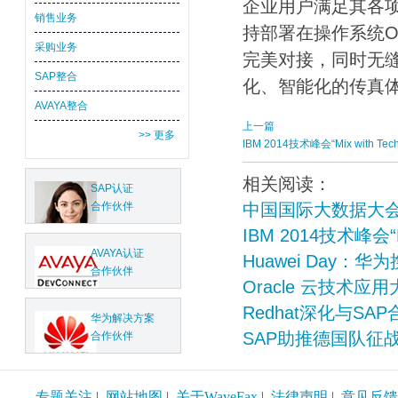
企业用户满足其各项
销售业务
持部署在操作系统Oracle
采购业务
完美对接，同时无缝整
SAP整合
化、智能化的传真
AVAYA整合
上一篇
>> 更多
IBM 2014技术峰会“Mix with T
相关阅读：
SAP认证
中国国际大数据大会
合作伙伴
IBM 2014技术峰会“M
AVAYA认证
Huawei Day：
合作伙伴
Oracle 云技术应
Redhat深化与S
华为解决方案
SAP助推德国队征
合作伙伴
专题关注
|
网站地图
|
关于WaveFax
|
法律声明
|
意见反馈