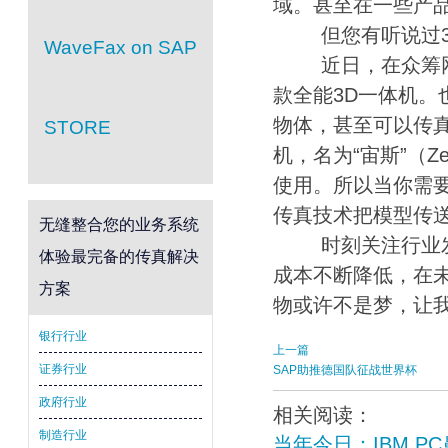
域。甚至在一些产
但您有听说过3
WaveFax on SAP
近日，在众筹网站K
款全能3D一体机。
物体，甚至可以传真3
STORE
机，名为“宙斯”（
使用。所以当你需
传真技术把模型传
无缝整合您的业务系统
时刻关注行业发展的
体验最完备的传真解决
成本不断降低，在
方案
物或许不是梦，让
银行行业
上一篇
证券行业
SAP助推德国队征战世界杯
政府行业
相关阅读：
制造行业
当年今日：IBM P